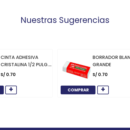
Nuestras Sugerencias
CINTA ADHESIVA
BORRADOR BLA
CRISTALINA 1/2 PULG.
GRANDE
X 36 YARDAS
S/
0
.
70
S/
0
.
70
+
+
COMPRAR