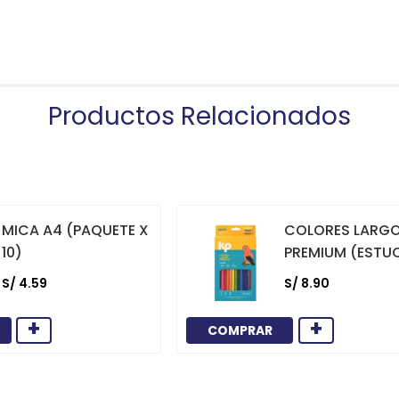
Productos Relacionados
MICA A4 (PAQUETE X
COLORES LARG
10)
PREMIUM (ESTU
12)
S/
4
.
59
S/
8
.
90
+
+
COMPRAR