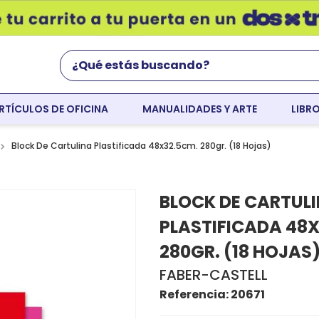
¿Qué estás buscando?
RTÍCULOS DE OFICINA
MANUALIDADES Y ARTE
LIBR
Términos Más Buscados
world english
Block De Cartulina Plastificada 48x32.5cm. 280gr. (18 Hojas)
flight
BLOCK DE CARTUL
faber
PLASTIFICADA 48X
colores
280GR. (18 HOJAS
resaltador
FABER-CASTELL
tempera
Referencia
:
20671