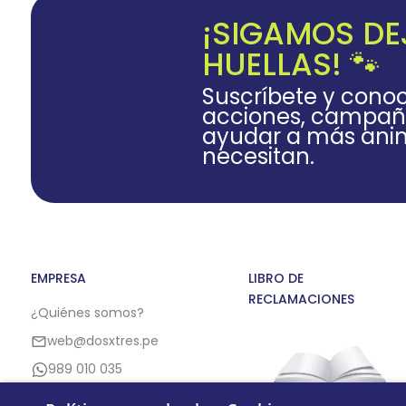
¡SIGAMOS D
HUELLAS! 🐾
Suscríbete y cono
acciones, campañ
ayudar a más anim
necesitan.
EMPRESA
LIBRO DE
RECLAMACIONES
¿Quiénes somos?
web@dosxtres.pe
989 010 035