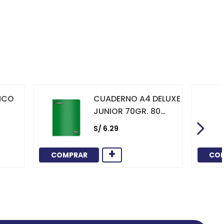
NCO
CUADERNO A4 DELUXE
JUNIOR 70GR. 80
HOJAS
S/
6
.
29
CUADRICULADO
MARCO ROJO VERDE
+
COMPRAR
CO