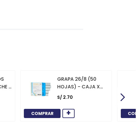
OS
GRAPA 26/8 (50
CHE X
HOJAS) - CAJA X
1000
S/
2
.
70
+
COMPRAR
CO