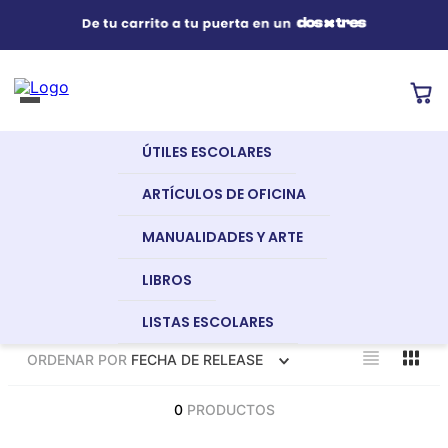
Útiles Escolares
¿Qué estás buscando?
s Buscados
ÚTILES ESCOLARES
nglish
Artículos de Oficina
ARTÍCULOS DE OFICINA
MANUALIDADES Y ARTE
Manualidades y Arte
LIBROS
LISTAS ESCOLARES
dor
Libros
ORDENAR POR
FECHA DE RELEASE
a
0
PRODUCTOS
Recursos Digitales