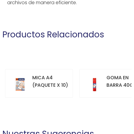
archivos de manera eficiente.
Productos Relacionados
MICA A4
GOMA EN
(PAQUETE X 10)
BARRA 40G
+
+
COMPRAR
COMPRAR
Nuestras Sugerencias