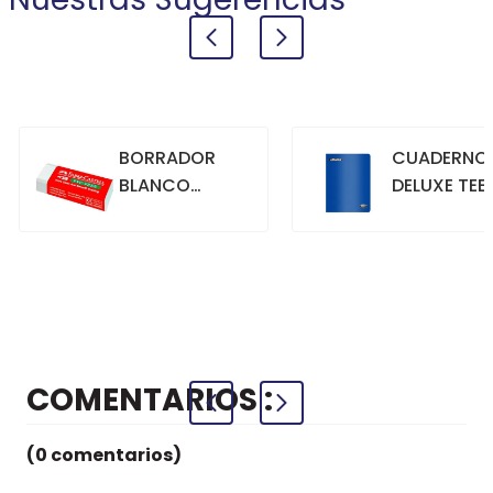
BORRADOR
CUADERNO
BLANCO
DELUXE TEE
GRANDE
70GR. 80
HOJAS
CUADRICU
+
+
COMPRAR
COMPRAR
AZUL
COMENTARIOS
(0 comentarios)