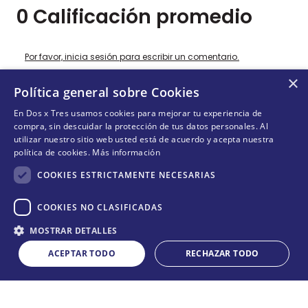
0 Calificación promedio
Por favor, inicia sesión para escribir un comentario.
×
Política general sobre Cookies
Más reciente
Todos
En Dos x Tres usamos cookies para mejorar tu experiencia de
compra, sin descuidar la protección de tus datos personales. Al
No hay comentarios.
utilizar nuestro sitio web usted está de acuerdo y acepta nuestra
política de cookies.
Más información
COOKIES ESTRICTAMENTE NECESARIAS
COOKIES NO CLASIFICADAS
¡DEJANDO HUELLAS! 🐾
MOSTRAR DETALLES
Suscríbete y conoce nuestras acciones, campañas y
formas de ayudar a más animalitos que lo necesitan.
ACEPTAR TODO
RECHAZAR TODO
NO DISPONIBLE