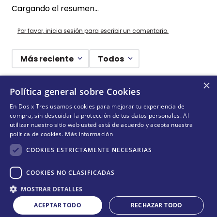
Cargando el resumen…
Por favor, inicia sesión para escribir un comentario.
Más reciente
Todos
×
Cargando comentarios…
Política general sobre Cookies
En Dos x Tres usamos cookies para mejorar tu experiencia de
¡DEJANDO HUELLAS! 🐾
compra, sin descuidar la protección de tus datos personales. Al
utilizar nuestro sitio web usted está de acuerdo y acepta nuestra
Suscríbete y conoce nuestras acciones, campañas y
política de cookies.
Más información
formas de ayudar a más animalitos que lo necesitan.
COOKIES ESTRICTAMENTE NECESARIAS
COOKIES NO CLASIFICADAS
Cantidad
QUIERO SUMARME
MOSTRAR DETALLES
COMPRAR
－
＋
ACEPTAR TODO
RECHAZAR TODO
Acepta
términos y condiciones