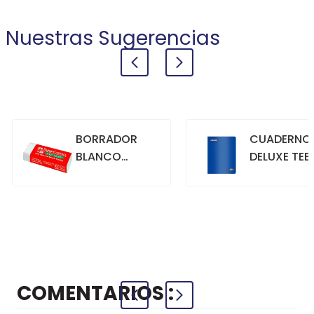
Nuestras Sugerencias
BORRADOR
CUADERNO
BLANCO
DELUXE TEE
GRANDE
70GR. 80
HOJAS
CUADRICU
+
+
COMPRAR
COMPRAR
AZUL
COMENTARIOS