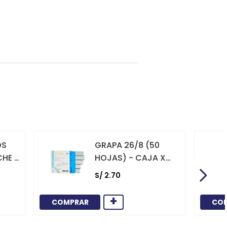
OS
GRAPA 26/8 (50
CHE X
HOJAS) - CAJA X
1000
S/
2
.
70
+
COMPRAR
CO