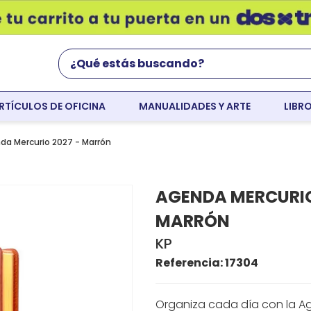
¿Qué estás buscando?
RTÍCULOS DE OFICINA
MANUALIDADES Y ARTE
LIBR
Términos Más Buscados
world english
da Mercurio 2027 - Marrón
flight
AGENDA MERCURIO
faber
MARRÓN
cartulina
KP
colores
Referencia
:
17304
resaltador
Organiza cada día con la A