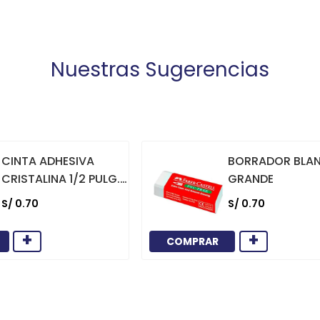
Nuestras Sugerencias
CINTA ADHESIVA
BORRADOR BLA
CRISTALINA 1/2 PULG.
GRANDE
X 36 YARDAS
S/
0
.
70
S/
0
.
70
+
+
COMPRAR