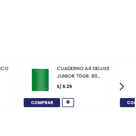
NCO
CUADERNO A4 DELUXE
JUNIOR 70GR. 80
HOJAS
S/
6
.
29
CUADRICULADO
MARCO ROJO VERDE
+
COMPRAR
CO