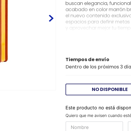
buscan elegancia, funcional
acabado en color marrón bri
el nuevo contenido exclusivo
espacios para definir metas
y aprovechar mejor tu tiemp
experiencia de escritura má
biocuero, cantos dorados, 
calidad. Además, incluye ca
mensuales y anuales que fac
objetivos durante todo el 
Tiempos de envío
esta agenda cuenta con las c
Dentro de los próximos 3 día
14001:2015, que garantizan p
Convierte cada día en una
para impulsar tu éxito person
NO DISPONIBLE
Este producto no está dispo
Quiero que me avisen cuando esté