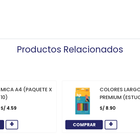
Productos Relacionados
MICA A4 (PAQUETE X
COLORES LARG
10)
PREMIUM (ESTU
12)
S/
4
.
59
S/
8
.
90
+
+
COMPRAR