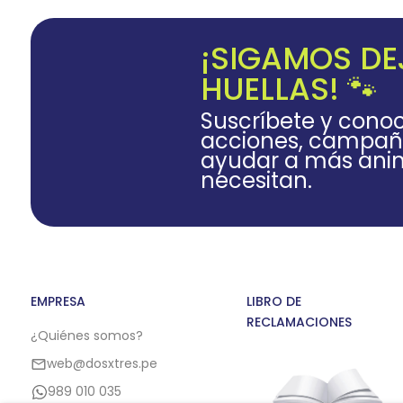
¡SIGAMOS D
HUELLAS! 🐾
Suscríbete y cono
acciones, campañ
ayudar a más anim
necesitan.
EMPRESA
LIBRO DE
RECLAMACIONES
¿Quiénes somos?
web@dosxtres.pe
989 010 035