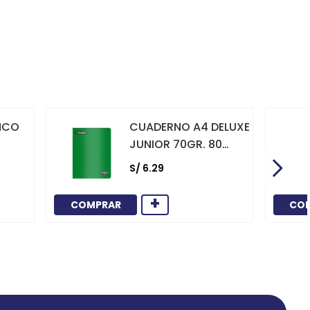
NCO
CUADERNO A4 DELUXE
JUNIOR 70GR. 80
HOJAS
S/
6
.
29
CUADRICULADO
MARCO ROJO VERDE
+
COMPRAR
CO