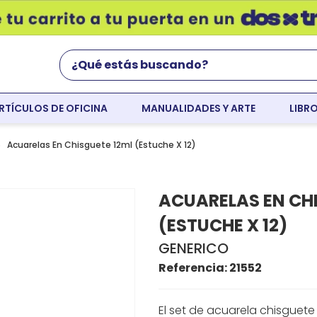
¿Qué estás buscando?
RTÍCULOS DE OFICINA
MANUALIDADES Y ARTE
LIBR
Términos Más Buscados
world english
Acuarelas En Chisguete 12ml (Estuche X 12)
flight
ACUARELAS EN CH
faber
(ESTUCHE X 12)
cartulina
GENERICO
colores
Referencia
:
21552
resaltador
El set de acuarela chisguete 