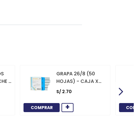
OS
GRAPA 26/8 (50
CHE X
HOJAS) - CAJA X
1000
S/
2
.
70
+
COMPRAR
CO