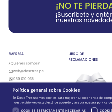
¡NO TE PIERD
¡Suscríbete y enté
nuestras novedad
EMPRESA
LIBRO DE
RECLAMACIONES
¿Quiénes somos?
web@dosxtres.pe
989 010 035
Política general sobre Cookies
En Dos x Tres usamos cookies para mejorar tu experiencia de compra,
nuestro sitio web usted está de acuerdo y acepta nuestra política d
COOKIES ESTRICTAMENTE NECESARIAS
COOKIE