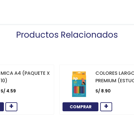
Productos Relacionados
MICA A4 (PAQUETE X
COLORES LARG
10)
PREMIUM (ESTU
12)
S/
4
.
59
S/
8
.
90
+
+
COMPRAR