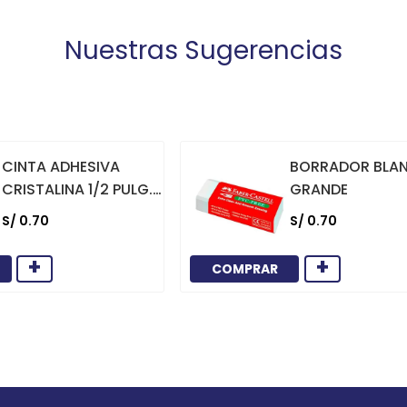
Nuestras Sugerencias
CINTA ADHESIVA
BORRADOR BLA
CRISTALINA 1/2 PULG.
GRANDE
X 36 YARDAS
S/
0
.
70
S/
0
.
70
+
+
COMPRAR