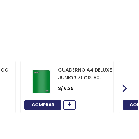
NCO
CUADERNO A4 DELUXE
JUNIOR 70GR. 80
HOJAS
S/
6
.
29
CUADRICULADO
MARCO ROJO VERDE
+
COMPRAR
CO