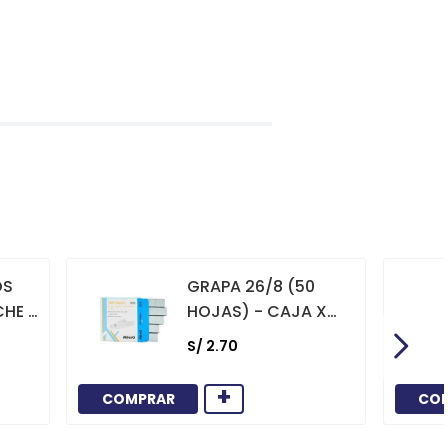
OS
GRAPA 26/8 (50
CHE X
HOJAS) - CAJA X
1000
S/
2
.
70
+
COMPRAR
CO