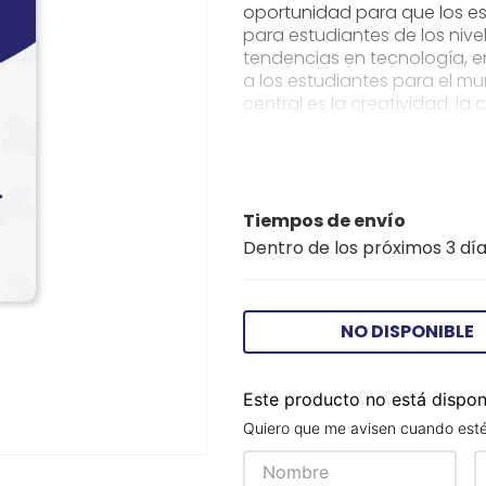
oportunidad para que los es
para estudiantes de los nivel
tendencias en tecnología, e
a los estudiantes para el mu
central es la creatividad, la
claro en los contextos cultur
Habilidades de estudio y es
autónomo Videos relacionado
proporcionar una experienci
para la vida y habilidades 
Tiempos de envío
aprendizaje experiencial y hol
Dentro de los próximos 3 día
NO DISPONIBLE
Este producto no está dispo
Quiero que me avisen cuando esté