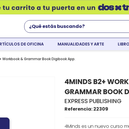
¿Qué estás buscando?
RTÍCULOS DE OFICINA
MANUALIDADES Y ARTE
LIBR
Términos Más Buscados
world english
 Workbook & Grammar Book Digibook App.
flight
4MINDS B2+ WOR
faber
GRAMMAR BOOK DI
cartulina
EXPRESS PUBLISHING
colores
Referencia
:
22309
resaltador
4Minds es un nuevo curso mul