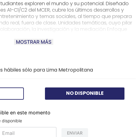
tudiantes exploren el mundo y su potencial. Diseñado
es A1-C1/C2 del MCER, cubre los últimos desarrollos y
ntretenimiento y temas sociales, al tiempo que prepara
ndo real, fuera de clase. Unidades temáticas, cuyo pilar
 colaboración, la investigación y la mediación Enfoque
ales, las habilidades para la vida y los valores
critura Consejos que ayudan y guían el aprendizaje
MOSTRAR MÁS
s con el tema, la gramática y la escritura para
a de aprendizaje multimodal Secciones de habilidades
de presentación Actividades STEAM para fomentar el
ístico (Libro de ejercicios)
s hábiles sólo para Lima Metropolitana
NO DISPONIBLE
nible en este momento
 disponible
ENVIAR