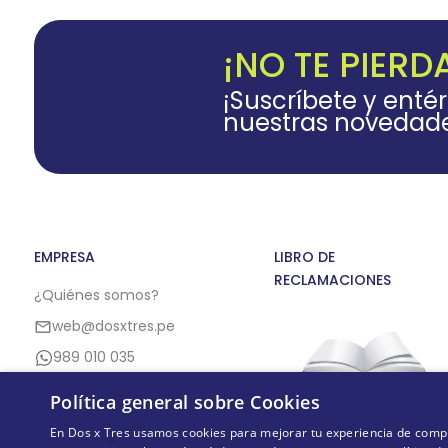
¡NO TE PIERD
¡Suscríbete y enté
nuestras novedad
EMPRESA
LIBRO DE
RECLAMACIONES
¿Quiénes somos?
web@dosxtres.pe
989 010 035
Política general sobre Cookies
En Dos x Tres usamos cookies para mejorar tu experiencia de compra,