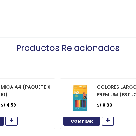
Productos Relacionados
MICA A4 (PAQUETE X
COLORES LARG
10)
PREMIUM (ESTU
12)
S/
4
.
59
S/
8
.
90
+
+
COMPRAR