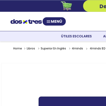
MENÚ
ÚTILES ESCOLARES
A
4minds B2+
Libros
Superior En Inglés
4minds