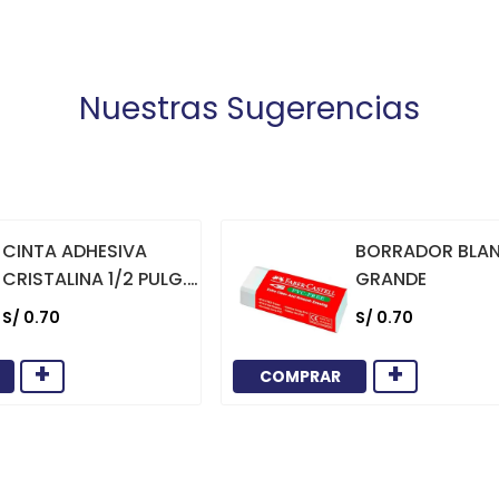
Nuestras Sugerencias
CINTA ADHESIVA
BORRADOR BLA
CRISTALINA 1/2 PULG.
GRANDE
X 36 YARDAS
S/
0
.
70
S/
0
.
70
+
+
COMPRAR