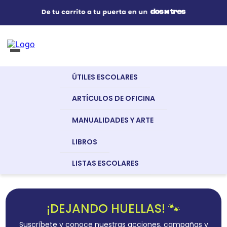
Útiles Escolares
¿Qué estás buscando?
s Buscados
ÚTILES ESCOLARES
nglish
Artículos de Oficina
ARTÍCULOS DE OFICINA
MANUALIDADES Y ARTE
Manualidades y Arte
LIBROS
LISTAS ESCOLARES
dor
Libros
a
¡DEJANDO HUELLAS! 🐾
Recursos Digitales
Suscríbete y conoce nuestras acciones, campañas y