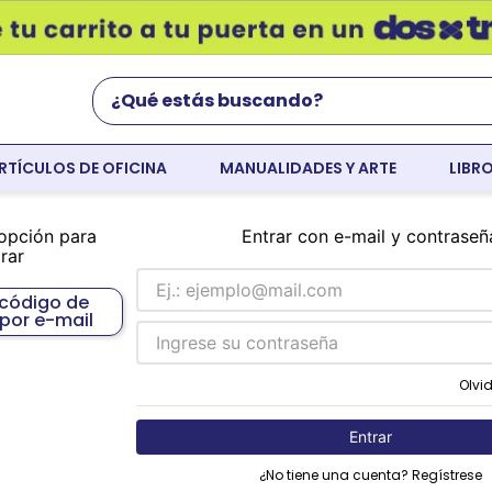
¿Qué estás buscando?
RTÍCULOS DE OFICINA
MANUALIDADES Y ARTE
LIBR
Términos Más Buscados
world english
opción para
Entrar con e-mail y contraseñ
rar
flight
 código de
faber
por e-mail
cartulina
Olvi
colores
Entrar
resaltador
¿No tiene una cuenta? Regístrese