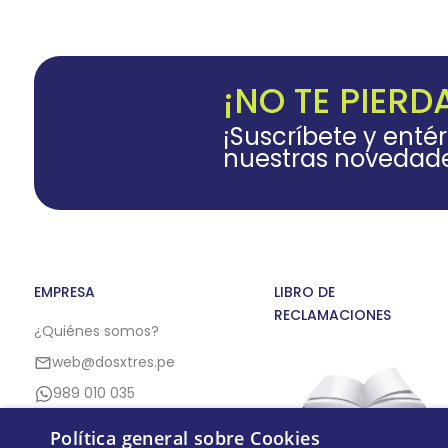
¡NO TE PIERD
¡Suscríbete y enté
nuestras novedad
EMPRESA
LIBRO DE
RECLAMACIONES
¿Quiénes somos?
web@dosxtres.pe
989 010 035
Política general sobre Cookies