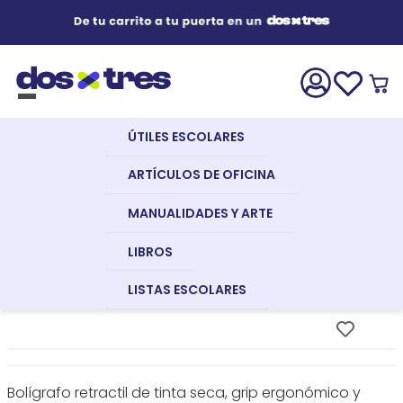
Útiles Escolares
¿Qué estás buscando?
s Buscados
ÚTILES ESCOLARES
nglish
Artículos de Oficina
Artículos
Artículos
Bolígrafos
Bolígrafo P/F
ARTÍCULOS DE OFICINA
De Oficina
De
Bp-Sf Lila
Escritorio
BOLÍGRAFO P/F BP-SF LILA
MANUALIDADES Y ARTE
Manualidades y Arte
PILOT
LIBROS
dor
Referencia
:
19243
LISTAS ESCOLARES
Libros
a
Bolígrafo retractil de tinta seca, grip ergonómico y
Recursos Digitales