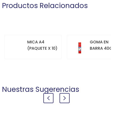
Productos Relacionados
MICA A4
GOMA EN
(PAQUETE X 10)
BARRA 40G
+
+
COMPRAR
COMPRAR
Nuestras Sugerencias