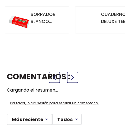
BORRADOR
CUADERNO
BLANCO
DELUXE TEE
GRANDE
70GR. 80
HOJAS
CUADRICU
+
+
COMPRAR
COMPRAR
AZUL
COMENTARIOS
Cargando el resumen…
Por favor, inicia sesión para escribir un comentario.
Más reciente
Todos