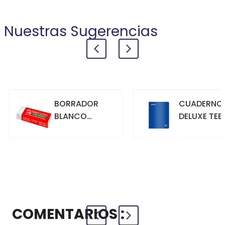
Nuestras Sugerencias
BORRADOR
CUADERNO
BLANCO
DELUXE TEE
GRANDE
70GR. 80
HOJAS
CUADRICU
+
+
COMPRAR
COMPRAR
AZUL
COMENTARIOS