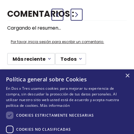
COMENTARIOS
Cargando el resumen…
Por favor, inicia sesión para escribir un comentario.
Más reciente
Todos
×
Cargando comentarios…
Política general sobre Cookies
En Dos x Tres usamos cookies para mejorar tu experiencia de
¡DEJANDO HUELLAS! 🐾
compra, sin descuidar la protección de tus datos personales. Al
utilizar nuestro sitio web usted está de acuerdo y acepta nuestra
Suscríbete y conoce nuestras acciones, campañas y
política de cookies.
Más información
formas de ayudar a más animalitos que lo necesitan.
COOKIES ESTRICTAMENTE NECESARIAS
COOKIES NO CLASIFICADAS