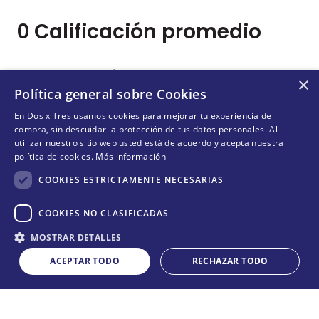
0 Calificación promedio
Por favor, inicia sesión para escribir un comentario.
×
Política general sobre Cookies
Más reciente
Todos
En Dos x Tres usamos cookies para mejorar tu experiencia de
compra, sin descuidar la protección de tus datos personales. Al
utilizar nuestro sitio web usted está de acuerdo y acepta nuestra
política de cookies.
Más información
No hay comentarios.
COOKIES ESTRICTAMENTE NECESARIAS
COOKIES NO CLASIFICADAS
Cantidad
¡NO TE PIERDAS NADA!
MOSTRAR DETALLES
COMPRAR
－
＋
¡Suscríbete y entérate de todas nuestras novedades!
ACEPTAR TODO
RECHAZAR TODO