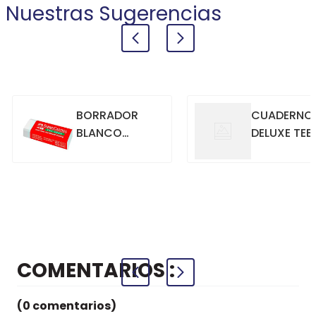
Nuestras Sugerencias
BORRADOR
CUADERNO
BLANCO
DELUXE TEE
GRANDE
70GR. 80
HOJAS
CUADRICU
+
+
COMPRAR
COMPRAR
AZUL
COMENTARIOS
(0 comentarios)