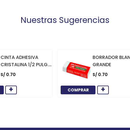
Nuestras Sugerencias
CINTA ADHESIVA
BORRADOR BLA
CRISTALINA 1/2 PULG.
GRANDE
X 36 YARDAS
S/
0
.
70
S/
0
.
70
+
+
COMPRAR