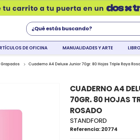
¿Qué estás buscando?
RTÍCULOS DE OFICINA
MANUALIDADES Y ARTE
LIBR
Términos Más Buscados
world english
Cuaderno A4 Deluxe Junior 70gr. 80 Hojas Triple Raya Ros
 Grapados
flight
CUADERNO A4 DEL
faber
70GR. 80 HOJAS T
resaltador
ROSADO
colores
STANDFORD
tempera
Referencia
:
20774