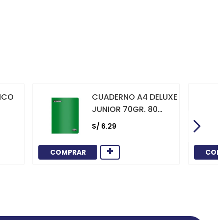
NCO
CUADERNO A4 DELUXE
JUNIOR 70GR. 80
HOJAS
S/
6
.
29
CUADRICULADO
MARCO ROJO VERDE
+
COMPRAR
CO