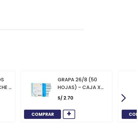
OS
GRAPA 26/8 (50
CHE X
HOJAS) - CAJA X
1000
S/
2
.
70
+
COMPRAR
CO