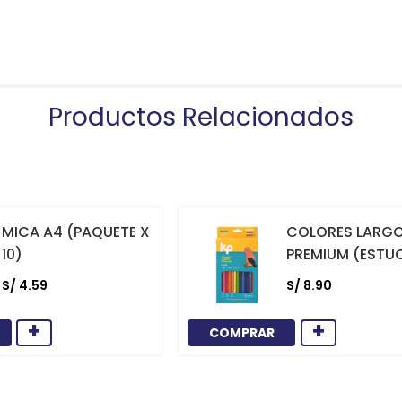
Productos Relacionados
MICA A4 (PAQUETE X
COLORES LARG
10)
PREMIUM (ESTU
12)
S/
4
.
59
S/
8
.
90
+
+
COMPRAR