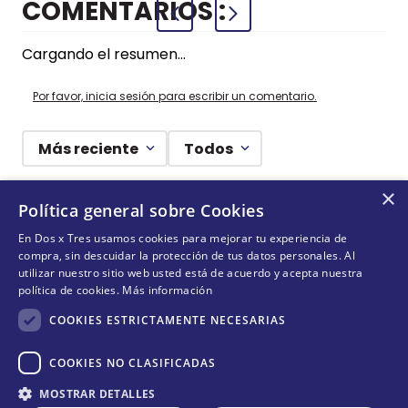
COMENTARIOS
Cargando el resumen…
Por favor, inicia sesión para escribir un comentario.
Más reciente
Todos
×
Cargando comentarios…
Política general sobre Cookies
En Dos x Tres usamos cookies para mejorar tu experiencia de
¡DEJANDO HUELLAS! 🐾
compra, sin descuidar la protección de tus datos personales. Al
utilizar nuestro sitio web usted está de acuerdo y acepta nuestra
Suscríbete y conoce nuestras acciones, campañas y
política de cookies.
Más información
formas de ayudar a más animalitos que lo necesitan.
COOKIES ESTRICTAMENTE NECESARIAS
COOKIES NO CLASIFICADAS
Cantidad
QUIERO SUMARME
MOSTRAR DETALLES