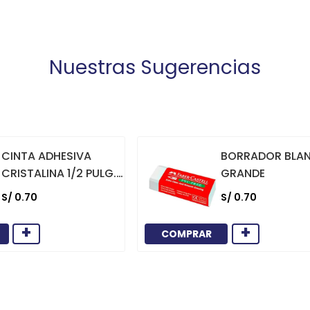
Nuestras Sugerencias
CINTA ADHESIVA
BORRADOR BLA
CRISTALINA 1/2 PULG.
GRANDE
X 36 YARDAS
S/
0
.
70
S/
0
.
70
+
+
COMPRAR