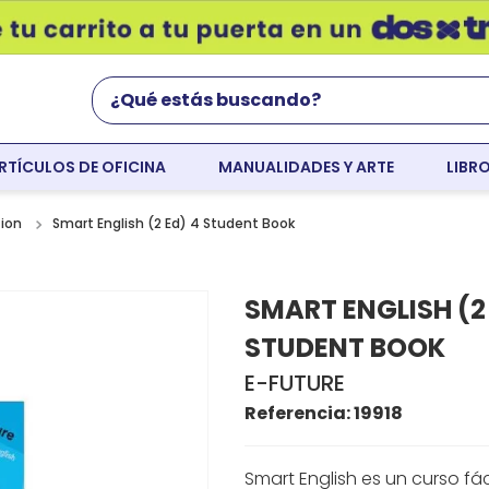
¿Qué estás buscando?
RTÍCULOS DE OFICINA
MANUALIDADES Y ARTE
LIBR
Términos Más Buscados
world english
Smart English (2 Ed) 4 Student Book
tion
flight
SMART ENGLISH (2 
faber
STUDENT BOOK
colores
E-FUTURE
resaltador
Referencia
:
19918
tempera
Smart English es un curso fác