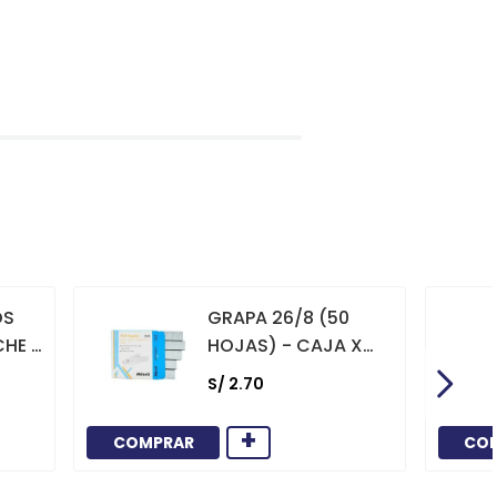
OS
GRAPA 26/8 (50
CHE X
HOJAS) - CAJA X
1000
S/
2
.
70
+
COMPRAR
CO