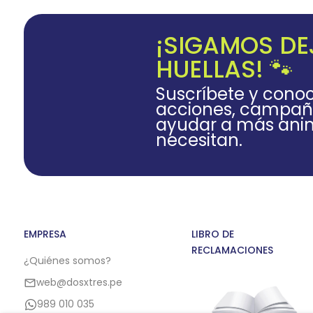
¡SIGAMOS D
HUELLAS! 🐾
Suscríbete y cono
acciones, campañ
ayudar a más anim
necesitan.
EMPRESA
LIBRO DE
RECLAMACIONES
¿Quiénes somos?
web@dosxtres.pe
989 010 035