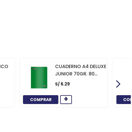
NCO
CUADERNO A4 DELUXE
JUNIOR 70GR. 80
HOJAS
S/
6
.
29
CUADRICULADO
MARCO ROJO VERDE
+
COMPRAR
CO